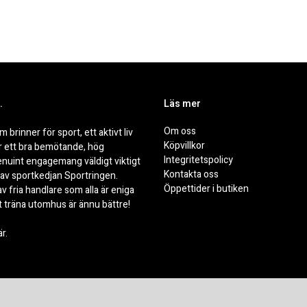
.
Läs mer
Om oss
öm
b
rinner för sport, ett aktivt liv
Köpvillkor
är ett bra bemötande, hög
Integritetspolicy
nuint engagemang väldigt viktigt
Kontakta oss
l av sportkedjan Sportringen.
Öppettider i butiken
v fria handlare som alla är eniga
tt träna utomhus är ännu bättre!
är
.