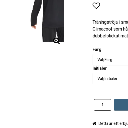
Lägg till i 
Träningströja i s
Climacool som hålle
dubbelstickat mate
Färg
Initialer
Detta är ett erb