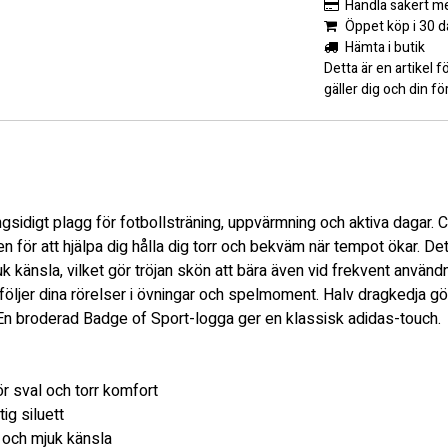
Handla säkert m
Öppet köp i 30 d
Hämta i butik
Detta är en artikel f
gäller dig och din f
ngsidigt plagg för fotbollsträning, uppvärmning och aktiva dagar
en för att hjälpa dig hålla dig torr och bekväm när tempot ökar. De
k känsla, vilket gör tröjan skön att bära även vid frekvent använ
öljer dina rörelser i övningar och spelmoment. Halv dragkedja gör
 En broderad Badge of Sport-logga ger en klassisk adidas-touch.
r sval och torr komfort
ig siluett
a och mjuk känsla