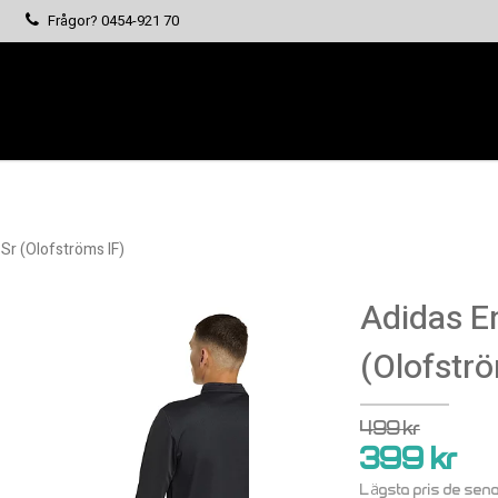
Frågor?
0454-921 70
Sr (Olofströms IF)
Adidas En
(Olofströ
499 kr
399 kr
Lägsta pris de sen