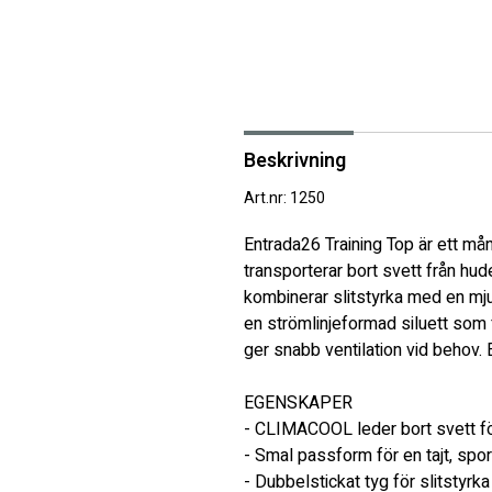
Beskrivning
Art.nr: 1250
Entrada26 Training Top är ett må
transporterar bort svett från hud
kombinerar slitstyrka med en mju
en strömlinjeformad siluett som f
ger snabb ventilation vid behov.
EGENSKAPER
- CLIMACOOL leder bort svett fö
- Smal passform för en tajt, sport
- Dubbelstickat tyg för slitstyrk