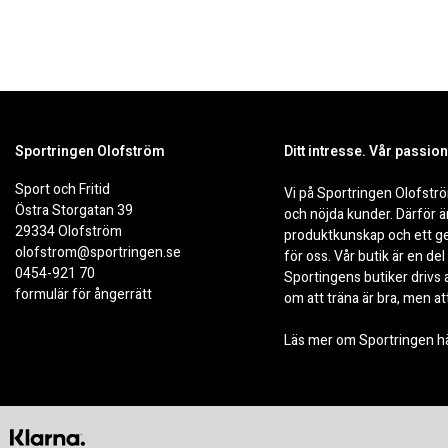
Sportringen Olofström
Ditt intresse. Vår passion
Sport och Fritid
Vi på Sportringen
Olofstr
Östra Storgatan 39
och nöjda kunder. Därför 
29334 Olofström
produktkunskap och ett ge
olofstrom@sportringen.se
för oss.
Vår butik är en de
0454-921 70
Sportingens butiker drivs a
formulär för ångerrätt
om att träna är bra, men a
Läs mer om Sportringen h