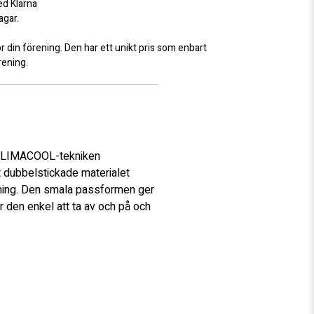
ed Klarna
agar.
ör din förening. Den har ett unikt pris som enbart
örening.
. CLIMACOOL-tekniken 
t dubbelstickade materialet 
dning. Den smala passformen ger 
 den enkel att ta av och på och 