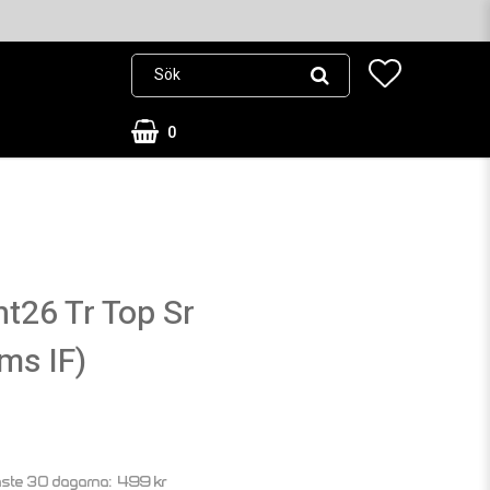
0
t26 Tr Top Sr
ms IF)
499 kr
aste 30 dagarna