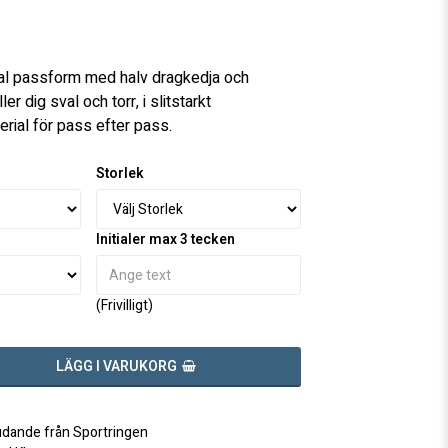
favoritlistan
mal passform med halv dragkedja och
r dig sval och torr, i slitstarkt
rial för pass efter pass.
Storlek
Initialer max 3 tecken
(Frivilligt)
LÄGG I VARUKORG
judande från Sportringen